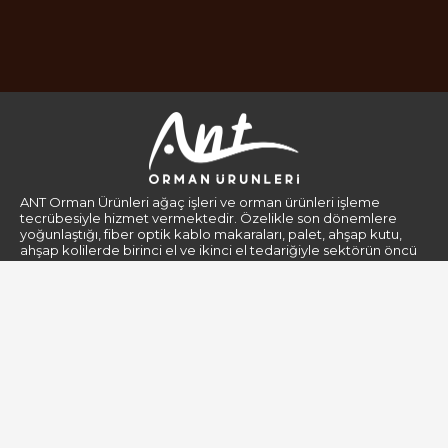
ANT Orman Ürünleri ağaç işleri ve orman ürünleri işleme
tecrübesiyle hizmet vermektedir. Özelikle son dönemlere
yoğunlaştığı, fiber optik kablo makaraları, palet, ahşap kutu,
ahşap kolilerde birinci el ve ikinci el tedariğiyle sektörün öncü
firmaları arasındadır.
Kurumsal
Gizlilik Politikası
Hakkımızda
Kişisel Verilerin Korunması