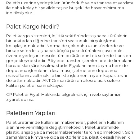
Paletin üzerine yerleştirilen ürün forklift ya da transpalet yardımı
ile daha kolay bir şekilde taşınır bu şekilde hasar minimuma
indirilmiş olur.
Palet Kargo Nedir?
Palet kargo sistemleri, lojistik sektöründe taşınacak ürünlerin
bir noktadan diğerine transferi sırasındaki birçok işlemi
kolaylaştırmaktadır. Normalde çok daha uzun sürelerde ve
birkaç seferde taşınacak küçük paketli ürünlerin, aynı palet
üzerine yerleştirilmesi ile tüm bu ürünlerin tek seferde transferi
gerçekleşmektedir. Böylece transfer işlemlerinde de firmaların
harcadıkları süre kısalmaktadır. Eşyaların hem taşıma hem de
depolama işlemlerinin kısalması, işletmelerin depolama
masraflarını azaltmak ile birlikte işletmenin işlem kapasitesini
de arttırmaktadır. ANT Orman ürünleri ailesi olarak sizlere
kaliteli paletler sunmaktayız.
CP Paletler Fiyatı Hakkında bilgi almak için web sayfamızı
ziyaret ediniz.
Paletlerin Yapıları
Palet üretiminde kullanılan malzemeler, paletlerin kullanım
alanını ve verimliliğini değiştirmektedir. Palet üretiminde
plastik, ahşap ya da metal malzemeler tercih edilmektedir. Son
zamanlarda kimya ve gıda sektörlerinde, plastik esaslı hijyenik