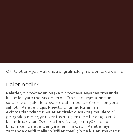
CP Paletler Fiyatı Hakkında bilgi almak için bizleri takip ediniz.
Palet nedir?
Paletler, bir noktadan başka bir noktaya eşya taşınmasında
kullanılan yardımcı sistemlerdir. Özellikle taşıma zincirinin
sorunsuz bir şekilde devam edebilmesi için önemli bir yere
sahiptir. Paletler, lojistik sektörünün sık kullanılan
ekipmanlarındandır. Paletler direkt olarak taşıma işlemini
gerçekleştirmez; yalnızca taşıma işlemi için bir araç olarak
kullanılmaktadır. Özellikle forklift araçlarına yük indirip
bindirirken paletlerden yararlanılmaktadır. Paletler aynı
zamanda çeşitli malların istiflenmesi için de kullanılmaktadır.