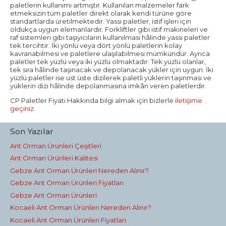
paletlerin kullanımı artmıştır. Kullanılan malzemeler fark
etmeksizin tüm paletler direkt olarak kendi türüne göre
standartlarda üretilmektedir. Yassı paletler, istif işleri için
oldukça uygun elemanlardır. Forkliftler gibi istif makineleri ve
raf sistemleri gibi taşıyıcıların kullanılması hâlinde yassı paletler
tek tercihtir. İki yönlü veya dört yönlü paletlerin kolay
kavranabilmesi ve paletlere ulaşılabilmesi mümkündür. Ayrıca
paletler tek yüzlü veya iki yüzlü olmaktadır. Tek yüzlü olanlar,
tek sıra hâlinde taşınacak ve depolanacak yükler için uygun. İki
yüzlü paletler ise üst üste dizilerek paletli yüklerin taşınması ve
yüklerin dizi hâlinde depolanmasına imkân veren paletlerdir.
CP Paletler Fiyatı Hakkında bilgi almak için bizlerle
iletişime
geçiniz
.
Son Yazılar
Ant Orman Ürünleri Çeşitleri
Ant Orman Ürünleri Kalitesi
Gebze Ant Orman Ürünleri Nereden Alınır?
Gebze Ant Orman Ürünleri Fiyatları
Gebze Ant Orman Ürünleri
Kocaeli Ant Orman Ürünleri Nereden Alınır?
Kocaeli Ant Orman Ürünleri Fiyatları