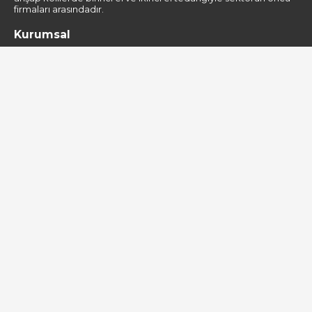
firmaları arasındadır.
Kurumsal
Gizlilik Politikası
Hakkımızda
Kişisel Verilerin Korunması
Hizmetler
Ahşap Makaralar
Paletler
Orman Ürünleri
Bize Ulaşın
Turgut Özal Bulvarı Çiçekli Dere Mevki Armutlu Sk.3219
no:21 Balçık-Gebze/KOCAELİ
+90 850 532 44 96