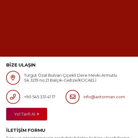
BİZE ULAŞIN
Turgut Özal Bulvarı Çiçekli Dere Mevki Armutlu
Sk.3219 no:21 Balçık-Gebze/KOCAELİ
+90 545 331 41 17
info@antorman.com
Yol Tarifi Al
İLETİŞİM FORMU