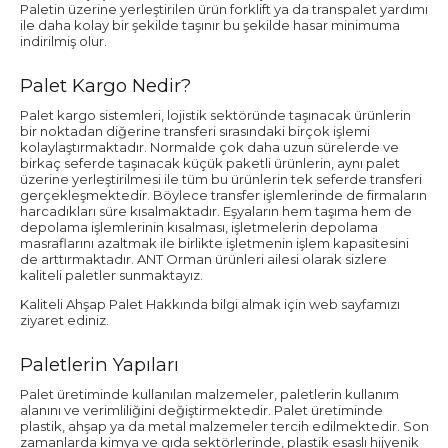
Paletin üzerine yerleştirilen ürün forklift ya da transpalet yardımı
ile daha kolay bir şekilde taşınır bu şekilde hasar minimuma
indirilmiş olur.
Palet Kargo Nedir?
Palet kargo sistemleri, lojistik sektöründe taşınacak ürünlerin
bir noktadan diğerine transferi sırasındaki birçok işlemi
kolaylaştırmaktadır. Normalde çok daha uzun sürelerde ve
birkaç seferde taşınacak küçük paketli ürünlerin, aynı palet
üzerine yerleştirilmesi ile tüm bu ürünlerin tek seferde transferi
gerçekleşmektedir. Böylece transfer işlemlerinde de firmaların
harcadıkları süre kısalmaktadır. Eşyaların hem taşıma hem de
depolama işlemlerinin kısalması, işletmelerin depolama
masraflarını azaltmak ile birlikte işletmenin işlem kapasitesini
de arttırmaktadır. ANT Orman ürünleri ailesi olarak sizlere
kaliteli paletler sunmaktayız.
Kaliteli Ahşap Palet Hakkında bilgi almak için web sayfamızı
ziyaret ediniz.
Paletlerin Yapıları
Palet üretiminde kullanılan malzemeler, paletlerin kullanım
alanını ve verimliliğini değiştirmektedir. Palet üretiminde
plastik, ahşap ya da metal malzemeler tercih edilmektedir. Son
zamanlarda kimya ve gıda sektörlerinde, plastik esaslı hijyenik