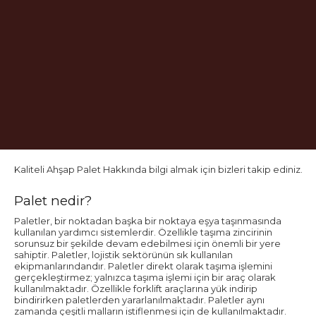
Kaliteli Ahşap Palet Hakkında bilgi almak için bizleri takip ediniz.
Palet nedir?
Paletler, bir noktadan başka bir noktaya eşya taşınmasında
kullanılan yardımcı sistemlerdir. Özellikle taşıma zincirinin
sorunsuz bir şekilde devam edebilmesi için önemli bir yere
sahiptir. Paletler, lojistik sektörünün sık kullanılan
ekipmanlarındandır. Paletler direkt olarak taşıma işlemini
gerçekleştirmez; yalnızca taşıma işlemi için bir araç olarak
kullanılmaktadır. Özellikle forklift araçlarına yük indirip
bindirirken paletlerden yararlanılmaktadır. Paletler aynı
zamanda çeşitli malların istiflenmesi için de kullanılmaktadır.