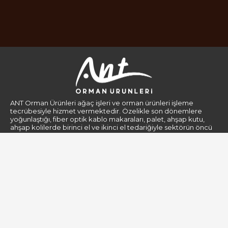
ANT Orman Ürünleri ağaç işleri ve orman ürünleri işleme
tecrübesiyle hizmet vermektedir. Özelikle son dönemlere
yoğunlaştığı, fiber optik kablo makaraları, palet, ahşap kutu,
ahşap kolilerde birinci el ve ikinci el tedariğiyle sektörün öncü
firmaları arasındadır.
Kurumsal
Gizlilik Politikası
Hakkımızda
Kişisel Verilerin Korunması