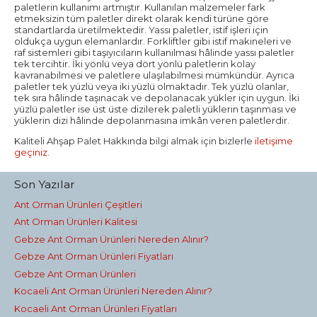
paletlerin kullanımı artmıştır. Kullanılan malzemeler fark
etmeksizin tüm paletler direkt olarak kendi türüne göre
standartlarda üretilmektedir. Yassı paletler, istif işleri için
oldukça uygun elemanlardır. Forkliftler gibi istif makineleri ve
raf sistemleri gibi taşıyıcıların kullanılması hâlinde yassı paletler
tek tercihtir. İki yönlü veya dört yönlü paletlerin kolay
kavranabilmesi ve paletlere ulaşılabilmesi mümkündür. Ayrıca
paletler tek yüzlü veya iki yüzlü olmaktadır. Tek yüzlü olanlar,
tek sıra hâlinde taşınacak ve depolanacak yükler için uygun. İki
yüzlü paletler ise üst üste dizilerek paletli yüklerin taşınması ve
yüklerin dizi hâlinde depolanmasına imkân veren paletlerdir.
Kaliteli Ahşap Palet Hakkında bilgi almak için bizlerle
iletişime
geçiniz
.
Son Yazılar
Ant Orman Ürünleri Çeşitleri
Ant Orman Ürünleri Kalitesi
Gebze Ant Orman Ürünleri Nereden Alınır?
Gebze Ant Orman Ürünleri Fiyatları
Gebze Ant Orman Ürünleri
Kocaeli Ant Orman Ürünleri Nereden Alınır?
Kocaeli Ant Orman Ürünleri Fiyatları