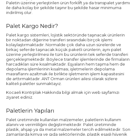
Paletin üzerine yerleştirilen ürün forklift ya da transpalet yardımı
ile daha kolay bir şekilde taşınır bu şekilde hasar minimuma
indirilmiş olur.
Palet Kargo Nedir?
Palet kargo sistemleri, lojistik sektöründe taşınacak ürünlerin
bir noktadan diğerine transferi sırasındaki birçok işlemi
kolaylaştırmaktadır. Normalde çok daha uzun sürelerde ve
birkaç seferde taşınacak küçük paketli ürünlerin, aynı palet
üzerine yerleştirilmesi ile tüm bu ürünlerin tek seferde transferi
gerçekleşmektedir. Böylece transfer işlemlerinde de firmaların
harcadıkları süre kısalmaktadır. Eşyaların hem taşıma hem de
depolama işlemlerinin kısalması, işletmelerin depolama
masraflarını azaltmak ile birlikte işletmenin işlem kapasitesini
de arttırmaktadır. ANT Orman ürünleri ailesi olarak sizlere
kaliteli paletler sunmaktayız.
Kocaeli Kontrplak Hakkında bilgi almak için web sayfamızı
ziyaret ediniz.
Paletlerin Yapıları
Palet üretiminde kullanılan malzemeler, paletlerin kullanım
alanını ve verimliliğini değiştirmektedir. Palet üretiminde
plastik, ahşap ya da metal malzemeler tercih edilmektedir. Son
zamanlarda kimya ve gıda sektörlerinde, plastik esaslı hijyenik