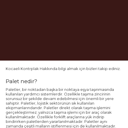
Kocaeli Kontrplak Hakkında bilgi almak için bizleri takip ediniz.
Palet nedir?
Paletler, bir noktadan başka bir noktaya eşya taşınmasında
kullanılan yardımcı sistemlerdir. Özellikle taşıma zincirinin
sorunsuz bir şekilde devam edebilmesi için önemli bir yere
sahiptir. Paletler, lojistik sektörünün sık kullanılan
ekipmanlarındandır. Paletler direkt olarak taşıma işlemini
gerçekleştirmez; yalnızca taşıma işlemi için bir araç olarak
kullanılmaktadır. Özellikle forklift araçlarına yük indirip
bindirirken paletlerden yararlanılmaktadır. Paletler aynı
zamanda çeşitli malların istiflenmesi için de kullanılmaktadır.