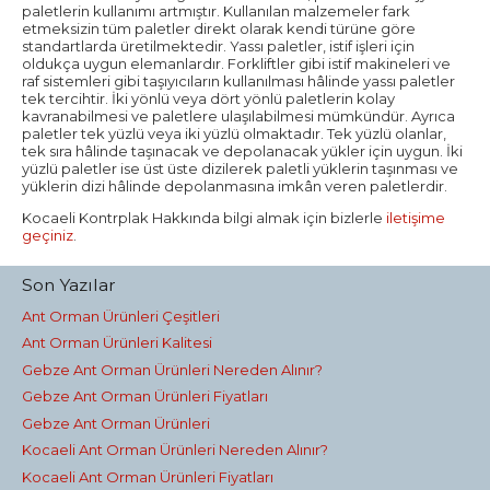
paletlerin kullanımı artmıştır. Kullanılan malzemeler fark
etmeksizin tüm paletler direkt olarak kendi türüne göre
standartlarda üretilmektedir. Yassı paletler, istif işleri için
oldukça uygun elemanlardır. Forkliftler gibi istif makineleri ve
raf sistemleri gibi taşıyıcıların kullanılması hâlinde yassı paletler
tek tercihtir. İki yönlü veya dört yönlü paletlerin kolay
kavranabilmesi ve paletlere ulaşılabilmesi mümkündür. Ayrıca
paletler tek yüzlü veya iki yüzlü olmaktadır. Tek yüzlü olanlar,
tek sıra hâlinde taşınacak ve depolanacak yükler için uygun. İki
yüzlü paletler ise üst üste dizilerek paletli yüklerin taşınması ve
yüklerin dizi hâlinde depolanmasına imkân veren paletlerdir.
Kocaeli Kontrplak Hakkında bilgi almak için bizlerle
iletişime
geçiniz
.
Son Yazılar
Ant Orman Ürünleri Çeşitleri
Ant Orman Ürünleri Kalitesi
Gebze Ant Orman Ürünleri Nereden Alınır?
Gebze Ant Orman Ürünleri Fiyatları
Gebze Ant Orman Ürünleri
Kocaeli Ant Orman Ürünleri Nereden Alınır?
Kocaeli Ant Orman Ürünleri Fiyatları