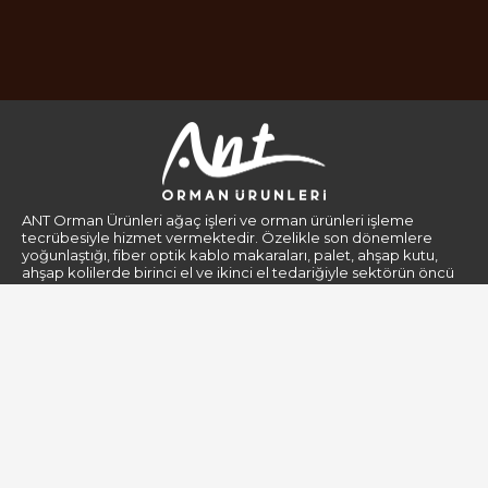
ANT Orman Ürünleri ağaç işleri ve orman ürünleri işleme
tecrübesiyle hizmet vermektedir. Özelikle son dönemlere
yoğunlaştığı, fiber optik kablo makaraları, palet, ahşap kutu,
ahşap kolilerde birinci el ve ikinci el tedariğiyle sektörün öncü
firmaları arasındadır.
Kurumsal
Gizlilik Politikası
Hakkımızda
Kişisel Verilerin Korunması