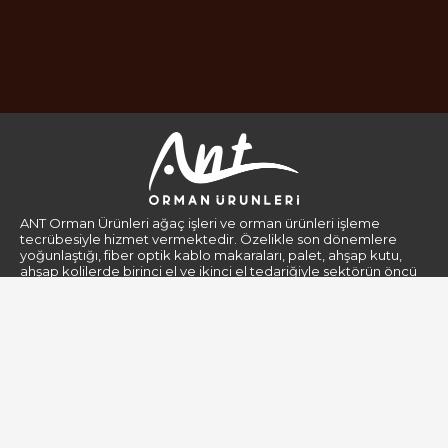
ANT Orman Ürünleri ağaç işleri ve orman ürünleri işleme
tecrübesiyle hizmet vermektedir. Özelikle son dönemlere
yoğunlaştığı, fiber optik kablo makaraları, palet, ahşap kutu,
ahşap kolilerde birinci el ve ikinci el tedariğiyle sektörün öncü
firmaları arasındadır.
Kurumsal
Gizlilik Politikası
Hakkımızda
Kişisel Verilerin Korunması