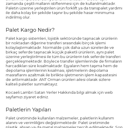
zamanda çeşitli malların istiflenmesi için de kullanılmaktadır.
Paletin üzerine yerleştirilen ürün forklift ya da transpalet yardımı
ile daha kolay bir şekilde taşınır bu şekilde hasar minimuma
indirilmiş olur.
Palet Kargo Nedir?
Palet kargo sistemleri, lojistik sektöründe taşınacak ürünlerin
bir noktadan diğerine transferi sırasındaki birçok işlemi
kolaylaştırmaktadır. Normalde çok daha uzun sürelerde ve
birkaç seferde taşınacak küçük paketli ürünlerin, aynı palet
üzerine yerleştirilmesi ile tüm bu ürünlerin tek seferde transferi
gerçekleşmektedir. Böylece transfer işlemlerinde de firmaların
harcadıkları süre kısalmaktadır. Eşyaların hem taşıma hem de
depolama işlemlerinin kısalması, işletmelerin depolama
masraflarını azaltmak ile birlikte işletmenin işlem kapasitesini
de arttırmaktadır. ANT Orman ürünleri ailesi olarak sizlere
kaliteli paletler sunmaktayız.
Kocaeli Lambri Satan Yerler Hakkında bilgi almak için web
sayfamızı ziyaret ediniz.
Paletlerin Yapıları
Palet üretiminde kullanılan malzemeler, paletlerin kullanım
alanını ve verimliliğini değiştirmektedir. Palet üretiminde
plastik, ahşap ya da metal malzemeler tercih edilmektedir. Son