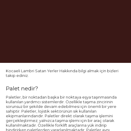
Kocaeli Lambri Satan Yerler Hakkında bilgi almak için bizleri
takip ediniz.
Palet nedir?
Paletler, bir noktadan başka bir noktaya eşya taşınmasında
kullanılan yardımcı sistemlerdir. Özellikle taşıma zincirinin
sorunsuz bir şekilde devam edebilmesi için önemli bir yere
sahiptir. Paletler, lojistik sektörünün sık kullanılan
ekipmanlarındandır. Paletler direkt olarak taşıma işlemini
gerçekleştirmez; yalnızca taşıma işlemi için bir araç olarak
kullanılmaktadır. Özellikle forklift araçlarına yük indirip
bindirirken paletlerden yararlanılmaktadır. Paletler aynı