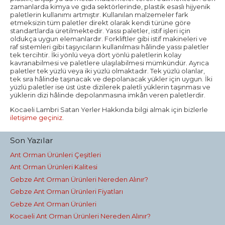
zamanlarda kimya ve gıda sektörlerinde, plastik esaslı hijyenik
paletlerin kullanımı artmıştır. Kullanılan malzemeler fark
etmeksizin tüm paletler direkt olarak kendi türüne göre
standartlarda üretilmektedir. Yassı paletler, istif işleri için
oldukça uygun elemanlardır. Forkliftler gibi istif makineleri ve
raf sistemleri gibi taşıyıcıların kullanılması hâlinde yassı paletler
tek tercihtir. İki yönlü veya dört yönlü paletlerin kolay
kavranabilmesi ve paletlere ulaşılabilmesi mümkündür. Ayrıca
paletler tek yüzlü veya iki yüzlü olmaktadır. Tek yüzlü olanlar,
tek sıra hâlinde taşınacak ve depolanacak yükler için uygun. İki
yüzlü paletler ise üst üste dizilerek paletli yüklerin taşınması ve
yüklerin dizi hâlinde depolanmasına imkân veren paletlerdir.
Kocaeli Lambri Satan Yerler Hakkında bilgi almak için bizlerle
iletişime geçiniz
.
Son Yazılar
Ant Orman Ürünleri Çeşitleri
Ant Orman Ürünleri Kalitesi
Gebze Ant Orman Ürünleri Nereden Alınır?
Gebze Ant Orman Ürünleri Fiyatları
Gebze Ant Orman Ürünleri
Kocaeli Ant Orman Ürünleri Nereden Alınır?