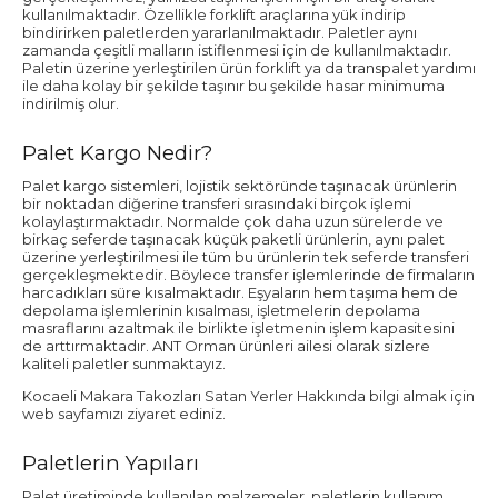
kullanılmaktadır. Özellikle forklift araçlarına yük indirip
bindirirken paletlerden yararlanılmaktadır. Paletler aynı
zamanda çeşitli malların istiflenmesi için de kullanılmaktadır.
Paletin üzerine yerleştirilen ürün forklift ya da transpalet yardımı
ile daha kolay bir şekilde taşınır bu şekilde hasar minimuma
indirilmiş olur.
Palet Kargo Nedir?
Palet kargo sistemleri, lojistik sektöründe taşınacak ürünlerin
bir noktadan diğerine transferi sırasındaki birçok işlemi
kolaylaştırmaktadır. Normalde çok daha uzun sürelerde ve
birkaç seferde taşınacak küçük paketli ürünlerin, aynı palet
üzerine yerleştirilmesi ile tüm bu ürünlerin tek seferde transferi
gerçekleşmektedir. Böylece transfer işlemlerinde de firmaların
harcadıkları süre kısalmaktadır. Eşyaların hem taşıma hem de
depolama işlemlerinin kısalması, işletmelerin depolama
masraflarını azaltmak ile birlikte işletmenin işlem kapasitesini
de arttırmaktadır. ANT Orman ürünleri ailesi olarak sizlere
kaliteli paletler sunmaktayız.
Kocaeli Makara Takozları Satan Yerler Hakkında bilgi almak için
web sayfamızı ziyaret ediniz.
Paletlerin Yapıları
Palet üretiminde kullanılan malzemeler, paletlerin kullanım