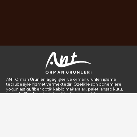
ANT Orman Ürünleri ağaç işleri ve orman ürünleri işleme
tecrübesiyle hizmet vermektedir. Özelikle son dönemlere
yoğunlaştığı, fiber optik kablo makaraları, palet, ahşap kutu,
ahşap kolilerde birinci el ve ikinci el tedariğiyle sektörün öncü
firmaları arasındadır.
Kurumsal
Gizlilik Politikası
Hakkımızda