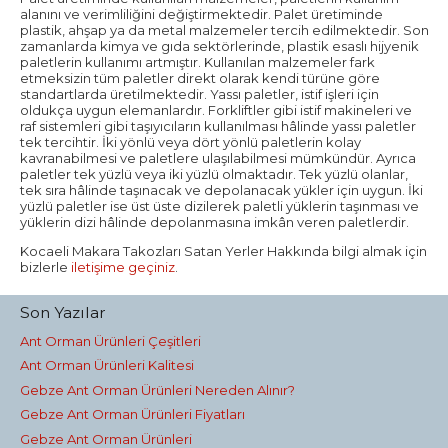
alanını ve verimliliğini değiştirmektedir. Palet üretiminde
plastik, ahşap ya da metal malzemeler tercih edilmektedir. Son
zamanlarda kimya ve gıda sektörlerinde, plastik esaslı hijyenik
paletlerin kullanımı artmıştır. Kullanılan malzemeler fark
etmeksizin tüm paletler direkt olarak kendi türüne göre
standartlarda üretilmektedir. Yassı paletler, istif işleri için
oldukça uygun elemanlardır. Forkliftler gibi istif makineleri ve
raf sistemleri gibi taşıyıcıların kullanılması hâlinde yassı paletler
tek tercihtir. İki yönlü veya dört yönlü paletlerin kolay
kavranabilmesi ve paletlere ulaşılabilmesi mümkündür. Ayrıca
paletler tek yüzlü veya iki yüzlü olmaktadır. Tek yüzlü olanlar,
tek sıra hâlinde taşınacak ve depolanacak yükler için uygun. İki
yüzlü paletler ise üst üste dizilerek paletli yüklerin taşınması ve
yüklerin dizi hâlinde depolanmasına imkân veren paletlerdir.
Kocaeli Makara Takozları Satan Yerler Hakkında bilgi almak için
bizlerle
iletişime geçiniz
.
Son Yazılar
Ant Orman Ürünleri Çeşitleri
Ant Orman Ürünleri Kalitesi
Gebze Ant Orman Ürünleri Nereden Alınır?
Gebze Ant Orman Ürünleri Fiyatları
Gebze Ant Orman Ürünleri