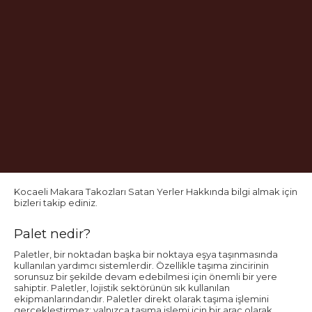
Kocaeli Makara Takozları Satan Yerler Hakkında bilgi almak için
bizleri takip ediniz.
Palet nedir?
Paletler, bir noktadan başka bir noktaya eşya taşınmasında
kullanılan yardımcı sistemlerdir. Özellikle taşıma zincirinin
sorunsuz bir şekilde devam edebilmesi için önemli bir yere
sahiptir. Paletler, lojistik sektörünün sık kullanılan
ekipmanlarındandır. Paletler direkt olarak taşıma işlemini
gerçekleştirmez; yalnızca taşıma işlemi için bir araç olarak