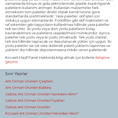
zamanlarda kimya ve gıda sektörlerinde, plastik esaslı hijyenik
paletlerin kullanımı artmıştır. Kullanılan malzemeler fark
etmeksizin tüm paletler direkt olarak kendi türüne göre
standartlarda üretilmektedir. Yassı paletler, istif işleri için
oldukça uygun elemanlardır. Forkliftler gibi istif makineleri ve
raf sistemleri gibi taşıyıcıların kullanılması hâlinde yassı paletler
tek tercihtir. İki yönlü veya dört yönlü paletlerin kolay
kavranabilmesi ve paletlere ulaşılabilmesi mümkündür. Ayrıca
paletler tek yüzlü veya iki yüzlü olmaktadır. Tek yüzlü olanlar,
tek sıra hâlinde taşınacak ve depolanacak yükler için uygun. İki
yüzlü paletler ise üst üste dizilerek paletli yüklerin taşınması ve
yüklerin dizi hâlinde depolanmasına imkân veren paletlerdir.
Kocaeli Masif Panel Hakkında bilgi almak için bizlerle
iletişime
geçiniz
.
Son Yazılar
Ant Orman Ürünleri Çeşitleri
Ant Orman Ürünleri Kalitesi
Gebze Ant Orman Ürünleri Nereden Alınır?
Gebze Ant Orman Ürünleri Fiyatları
Gebze Ant Orman Ürünleri
Kocaeli Ant Orman Ürünleri Nereden Alınır?