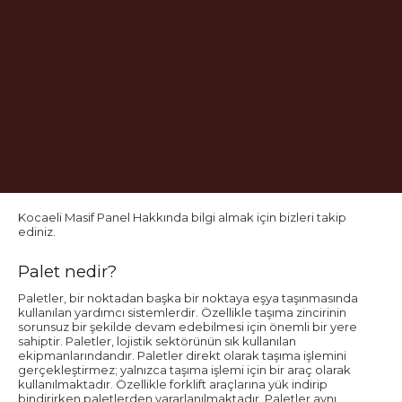
Kocaeli Masif Panel Hakkında bilgi almak için bizleri takip
ediniz.
Palet nedir?
Paletler, bir noktadan başka bir noktaya eşya taşınmasında
kullanılan yardımcı sistemlerdir. Özellikle taşıma zincirinin
sorunsuz bir şekilde devam edebilmesi için önemli bir yere
sahiptir. Paletler, lojistik sektörünün sık kullanılan
ekipmanlarındandır. Paletler direkt olarak taşıma işlemini
gerçekleştirmez; yalnızca taşıma işlemi için bir araç olarak
kullanılmaktadır. Özellikle forklift araçlarına yük indirip
bindirirken paletlerden yararlanılmaktadır. Paletler aynı