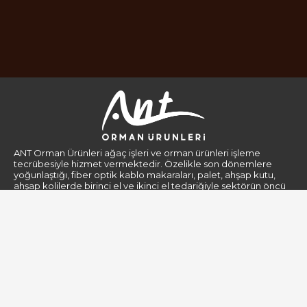
ANT Orman Ürünleri ağaç işleri ve orman ürünleri işleme
tecrübesiyle hizmet vermektedir. Özelikle son dönemlere
yoğunlaştığı, fiber optik kablo makaraları, palet, ahşap kutu,
ahşap kolilerde birinci el ve ikinci el tedariğiyle sektörün öncü
firmaları arasındadır.
Kurumsal
Gizlilik Politikası
Hakkımızda
Kişisel Verilerin Korunması