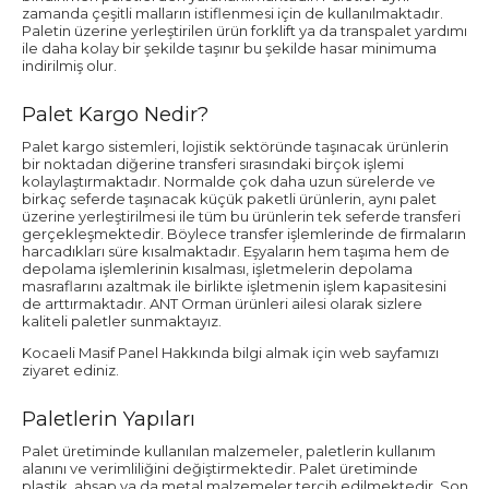
zamanda çeşitli malların istiflenmesi için de kullanılmaktadır.
Paletin üzerine yerleştirilen ürün forklift ya da transpalet yardımı
ile daha kolay bir şekilde taşınır bu şekilde hasar minimuma
indirilmiş olur.
Palet Kargo Nedir?
Palet kargo sistemleri, lojistik sektöründe taşınacak ürünlerin
bir noktadan diğerine transferi sırasındaki birçok işlemi
kolaylaştırmaktadır. Normalde çok daha uzun sürelerde ve
birkaç seferde taşınacak küçük paketli ürünlerin, aynı palet
üzerine yerleştirilmesi ile tüm bu ürünlerin tek seferde transferi
gerçekleşmektedir. Böylece transfer işlemlerinde de firmaların
harcadıkları süre kısalmaktadır. Eşyaların hem taşıma hem de
depolama işlemlerinin kısalması, işletmelerin depolama
masraflarını azaltmak ile birlikte işletmenin işlem kapasitesini
de arttırmaktadır. ANT Orman ürünleri ailesi olarak sizlere
kaliteli paletler sunmaktayız.
Kocaeli Masif Panel Hakkında bilgi almak için web sayfamızı
ziyaret ediniz.
Paletlerin Yapıları
Palet üretiminde kullanılan malzemeler, paletlerin kullanım
alanını ve verimliliğini değiştirmektedir. Palet üretiminde
plastik, ahşap ya da metal malzemeler tercih edilmektedir. Son