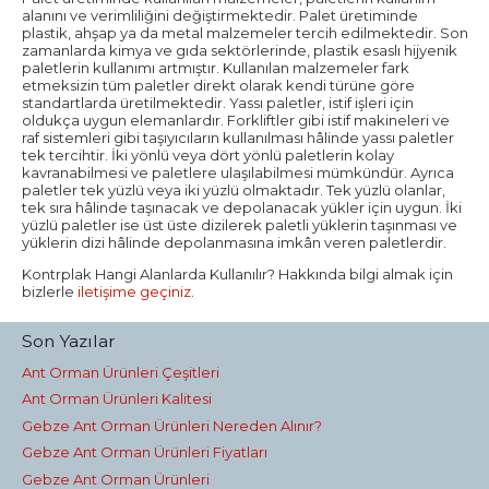
alanını ve verimliliğini değiştirmektedir. Palet üretiminde
plastik, ahşap ya da metal malzemeler tercih edilmektedir. Son
zamanlarda kimya ve gıda sektörlerinde, plastik esaslı hijyenik
paletlerin kullanımı artmıştır. Kullanılan malzemeler fark
etmeksizin tüm paletler direkt olarak kendi türüne göre
standartlarda üretilmektedir. Yassı paletler, istif işleri için
oldukça uygun elemanlardır. Forkliftler gibi istif makineleri ve
raf sistemleri gibi taşıyıcıların kullanılması hâlinde yassı paletler
tek tercihtir. İki yönlü veya dört yönlü paletlerin kolay
kavranabilmesi ve paletlere ulaşılabilmesi mümkündür. Ayrıca
paletler tek yüzlü veya iki yüzlü olmaktadır. Tek yüzlü olanlar,
tek sıra hâlinde taşınacak ve depolanacak yükler için uygun. İki
yüzlü paletler ise üst üste dizilerek paletli yüklerin taşınması ve
yüklerin dizi hâlinde depolanmasına imkân veren paletlerdir.
Kontrplak Hangi Alanlarda Kullanılır? Hakkında bilgi almak için
bizlerle
iletişime geçiniz
.
Son Yazılar
Ant Orman Ürünleri Çeşitleri
Ant Orman Ürünleri Kalitesi
Gebze Ant Orman Ürünleri Nereden Alınır?
Gebze Ant Orman Ürünleri Fiyatları
Gebze Ant Orman Ürünleri