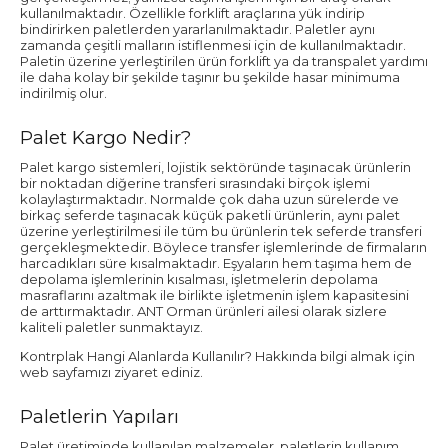
kullanılmaktadır. Özellikle forklift araçlarına yük indirip
bindirirken paletlerden yararlanılmaktadır. Paletler aynı
zamanda çeşitli malların istiflenmesi için de kullanılmaktadır.
Paletin üzerine yerleştirilen ürün forklift ya da transpalet yardımı
ile daha kolay bir şekilde taşınır bu şekilde hasar minimuma
indirilmiş olur.
Palet Kargo Nedir?
Palet kargo sistemleri, lojistik sektöründe taşınacak ürünlerin
bir noktadan diğerine transferi sırasındaki birçok işlemi
kolaylaştırmaktadır. Normalde çok daha uzun sürelerde ve
birkaç seferde taşınacak küçük paketli ürünlerin, aynı palet
üzerine yerleştirilmesi ile tüm bu ürünlerin tek seferde transferi
gerçekleşmektedir. Böylece transfer işlemlerinde de firmaların
harcadıkları süre kısalmaktadır. Eşyaların hem taşıma hem de
depolama işlemlerinin kısalması, işletmelerin depolama
masraflarını azaltmak ile birlikte işletmenin işlem kapasitesini
de arttırmaktadır. ANT Orman ürünleri ailesi olarak sizlere
kaliteli paletler sunmaktayız.
Kontrplak Hangi Alanlarda Kullanılır? Hakkında bilgi almak için
web sayfamızı ziyaret ediniz.
Paletlerin Yapıları
Palet üretiminde kullanılan malzemeler, paletlerin kullanım