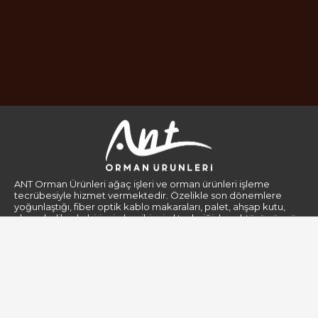
ANT Orman Ürünleri ağaç işleri ve orman ürünleri işleme
tecrübesiyle hizmet vermektedir. Özelikle son dönemlere
yoğunlaştığı, fiber optik kablo makaraları, palet, ahşap kutu,
ahşap kolilerde birinci el ve ikinci el tedariğiyle sektörün öncü
firmaları arasındadır.
Kurumsal
Gizlilik Politikası
Hakkımızda