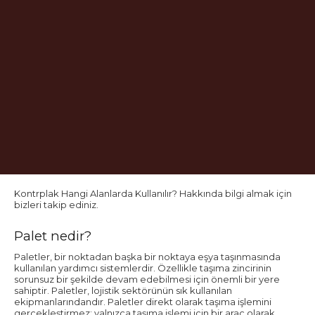
Kontrplak Hangi Alanlarda Kullanılır? Hakkında bilgi almak için
bizleri takip ediniz.
Palet nedir?
Paletler, bir noktadan başka bir noktaya eşya taşınmasında
kullanılan yardımcı sistemlerdir. Özellikle taşıma zincirinin
sorunsuz bir şekilde devam edebilmesi için önemli bir yere
sahiptir. Paletler, lojistik sektörünün sık kullanılan
ekipmanlarındandır. Paletler direkt olarak taşıma işlemini
gerçekleştirmez; yalnızca taşıma işlemi için bir araç olarak